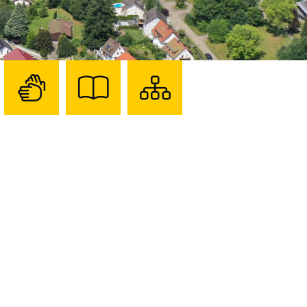
Zur
Zur
Sitemap
Seite
Seite
darstellen
mit
mit
Gebärdensprache
Leichter
Sprache