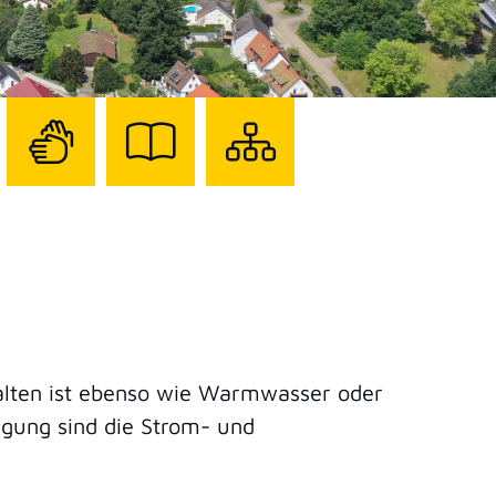
Zur
Zur
Sitemap
Seite
Seite
darstellen
mit
mit
Gebärdensprache
Leichter
Sprache
halten ist ebenso wie Warmwasser oder
rgung sind die Strom- und