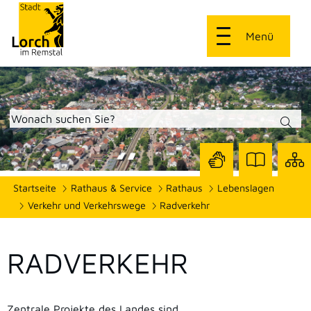
Menü
Zur
Zur
Site
Startseite
Rathaus & Service
Rathaus
Lebenslagen
Seite
Seite
dars
mit
mit
Verkehr und Verkehrswege
Radverkehr
Gebärdensprach
Leichter
Sprache
RADVERKEHR
Zentrale Projekte des Landes sind