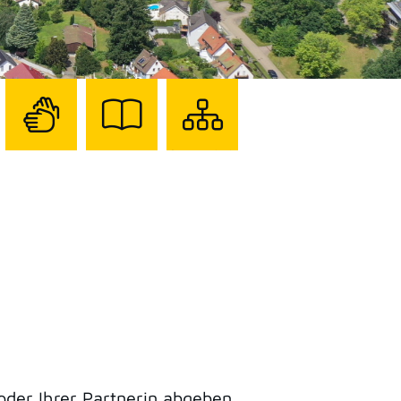
Zur
Zur
Sitemap
Seite
Seite
darstellen
mit
mit
Gebärdensprache
Leichter
Sprache
oder Ihrer Partnerin abgeben.