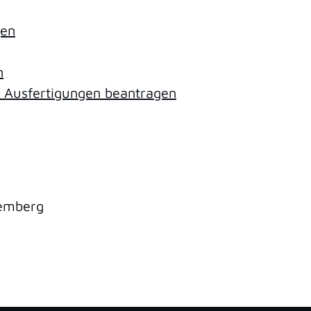
gen
n
e Ausfertigungen beantragen
temberg