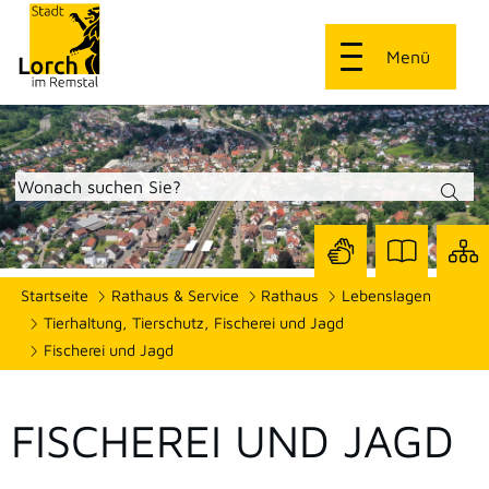
Menü
Zur
Zur
Site
Startseite
Rathaus & Service
Rathaus
Lebenslagen
Seite
Seite
dars
mit
mit
Tierhaltung, Tierschutz, Fischerei und Jagd
Gebärdensprach
Leichter
Fischerei und Jagd
Sprache
FISCHEREI UND JAGD