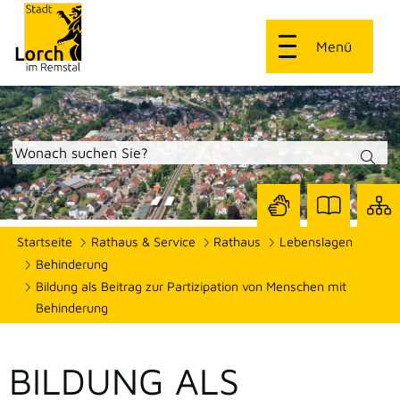
Menü
Zur
Zur
Site
Startseite
Rathaus & Service
Rathaus
Lebenslagen
Seite
Seite
dars
mit
mit
Behinderung
Gebärdensprach
Leichter
Bildung als Beitrag zur Partizipation von Menschen mit
Sprache
Behinderung
BILDUNG ALS