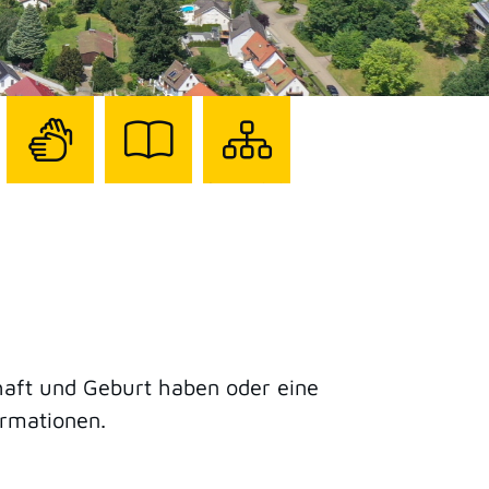
Zur
Zur
Sitemap
Seite
Seite
darstellen
mit
mit
Gebärdensprache
Leichter
Sprache
aft und Geburt haben oder eine
ormationen.