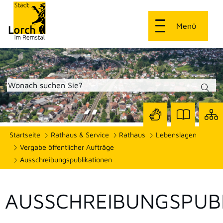
Menü
Zur
Zur
Site
Startseite
Rathaus & Service
Rathaus
Lebenslagen
Seite
Seite
dars
mit
mit
Vergabe öffentlicher Aufträge
Gebärdensprach
Leichter
Ausschreibungspublikationen
Sprache
AUSSCHREIBUNGSPUB