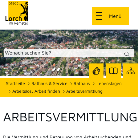
Menü
Zur
Zur
Site
Startseite
Rathaus & Service
Rathaus
Lebenslagen
Seite
Seite
dars
mit
mit
Arbeitslos, Arbeit finden
Arbeitsvermittlung
Gebärdensprach
Leichter
Sprache
ARBEITSVERMITTLUNG
Die Vermittlung und Betreuung von Arbeitsuchenden und