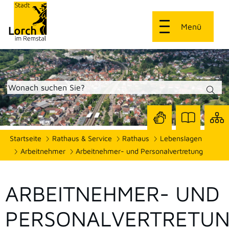
Menü
Zur
Zur
Site
Startseite
Rathaus & Service
Rathaus
Lebenslagen
Seite
Seite
dars
mit
mit
Arbeitnehmer
Arbeitnehmer- und Personalvertretung
Gebärdensprach
Leichter
Sprache
ARBEITNEHMER- UND
PERSONALVERTRETU