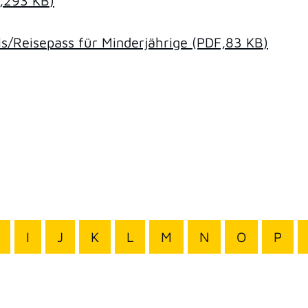
,293
KB
)
/Reisepass für Minderjährige
(PDF,83
KB
)
I
J
K
L
M
N
O
P