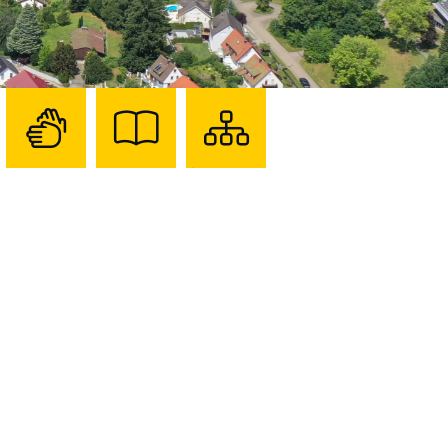
Zur
Zur
Sitemap
Seite
Seite
darstellen
mit
mit
Gebärdensprache
Leichter
Sprache