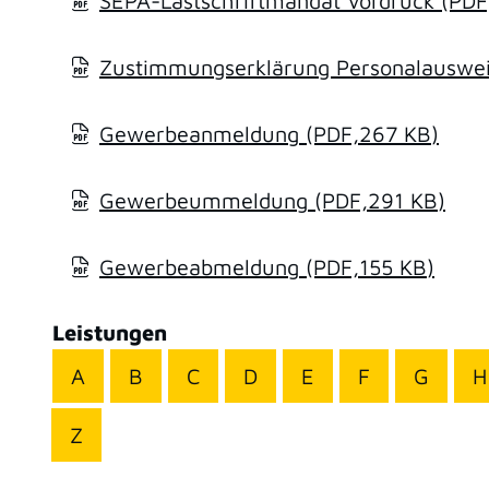
SEPA-Lastschriftmandat Vordruck
(PDF
Zustimmungserklärung Personalausweis
Gewerbeanmeldung
(PDF,267
KB
)
Gewerbeummeldung
(PDF,291
KB
)
Gewerbeabmeldung
(PDF,155
KB
)
Leistungen
A
B
C
D
E
F
G
H
Z