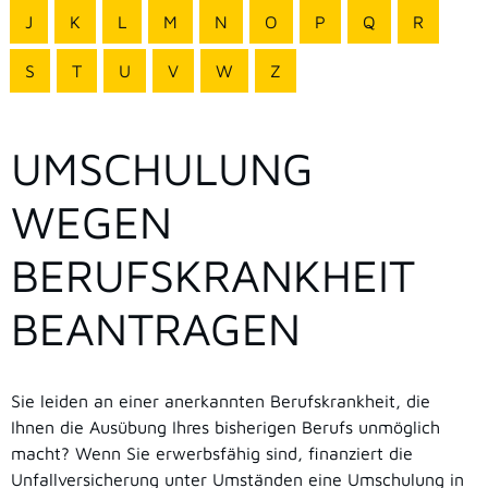
J
K
L
M
N
O
P
Q
R
S
T
U
V
W
Z
UMSCHULUNG
WEGEN
BERUFSKRANKHEIT
BEANTRAGEN
Sie leiden an einer anerkannten Berufskrankheit, die
Ihnen die Ausübung Ihres bisherigen Berufs unmöglich
macht? Wenn Sie erwerbsfähig sind, finanziert die
Unfallversicherung unter Umständen eine Umschulung in