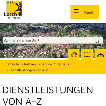
Menü
Zur
Zur
Site
Startseite
Rathaus & Service
Rathaus
Seite
Seite
dars
mit
mit
Dienstleistungen von A-Z
Gebärdensprach
Leichter
Sprache
DIENSTLEISTUNGEN
VON A-Z