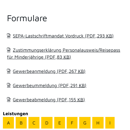
Formulare
SEPA-Lastschriftmandat Vordruck
(PDF,293
KB
)
Zustimmungserklärung Personalausweis/Reisepass
für Minderjährige
(PDF,83
KB
)
Gewerbeanmeldung
(PDF,267
KB
)
Gewerbeummeldung
(PDF,291
KB
)
Gewerbeabmeldung
(PDF,155
KB
)
Leistungen
A
B
C
D
E
F
G
H
I