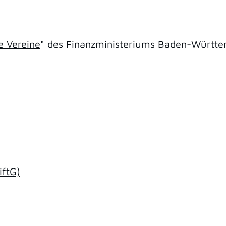
e Vereine
" des Finanzministeriums Baden-Württe
iftG)