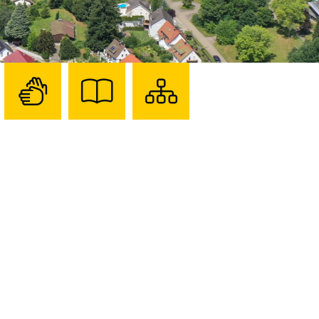
Zur
Zur
Sitemap
Seite
Seite
darstellen
mit
mit
Gebärdensprache
Leichter
Sprache