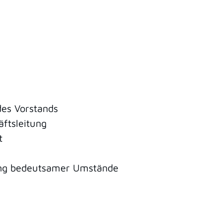
es Vorstands
äftsleitung
t
ung bedeutsamer Umstände