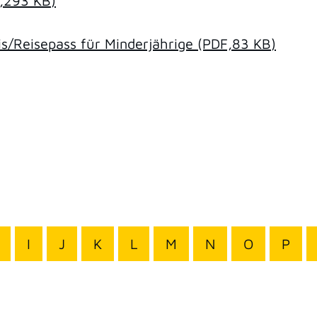
,293
KB
)
/Reisepass für Minderjährige
(PDF,83
KB
)
I
J
K
L
M
N
O
P