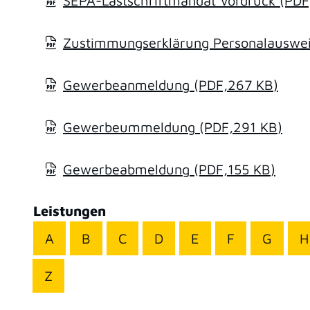
SEPA-Lastschriftmandat Vordruck
(PDF
Zustimmungserklärung Personalausweis
Gewerbeanmeldung
(PDF,267
KB
)
Gewerbeummeldung
(PDF,291
KB
)
Gewerbeabmeldung
(PDF,155
KB
)
Leistungen
A
B
C
D
E
F
G
H
Z