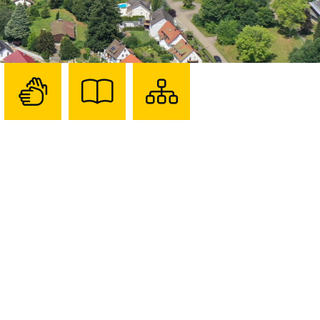
Zur
Zur
Sitemap
Seite
Seite
darstellen
mit
mit
Gebärdensprache
Leichter
Sprache