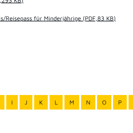
,293
KB
)
/Reisepass für Minderjährige
(PDF,83
KB
)
I
J
K
L
M
N
O
P