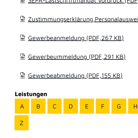
SEPA-Lastschriftmandat Vordruck
(PDF
Zustimmungserklärung Personalausweis
Gewerbeanmeldung
(PDF,267
KB
)
Gewerbeummeldung
(PDF,291
KB
)
Gewerbeabmeldung
(PDF,155
KB
)
Leistungen
A
B
C
D
E
F
G
H
Z