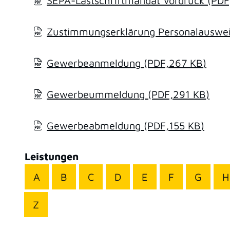
SEPA-Lastschriftmandat Vordruck
(PDF
Zustimmungserklärung Personalausweis
Gewerbeanmeldung
(PDF,267
KB
)
Gewerbeummeldung
(PDF,291
KB
)
Gewerbeabmeldung
(PDF,155
KB
)
Leistungen
A
B
C
D
E
F
G
H
Z