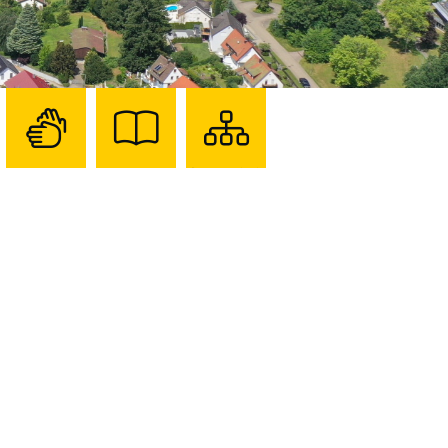
Zur
Zur
Sitemap
Seite
Seite
darstellen
mit
mit
Gebärdensprache
Leichter
Sprache