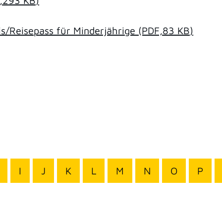
,293
KB
)
/Reisepass für Minderjährige
(PDF,83
KB
)
I
J
K
L
M
N
O
P