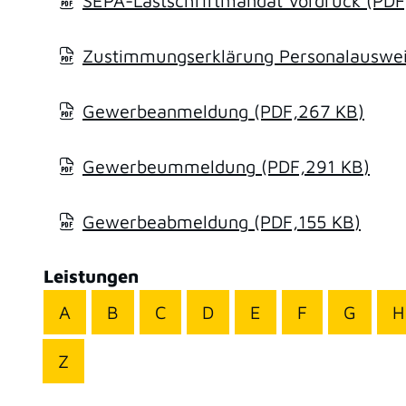
SEPA-Lastschriftmandat Vordruck
(PDF
Zustimmungserklärung Personalausweis
Gewerbeanmeldung
(PDF,267
KB
)
Gewerbeummeldung
(PDF,291
KB
)
Gewerbeabmeldung
(PDF,155
KB
)
Leistungen
A
B
C
D
E
F
G
H
Z