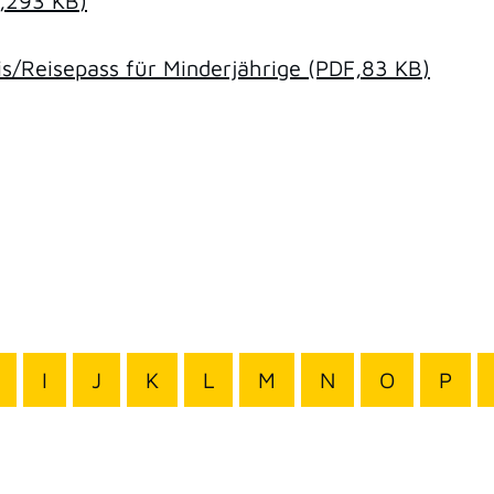
,293
KB
)
/Reisepass für Minderjährige
(PDF,83
KB
)
I
J
K
L
M
N
O
P