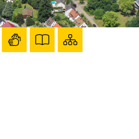
Zur
Zur
Sitemap
Seite
Seite
darstellen
mit
mit
Gebärdensprache
Leichter
Sprache