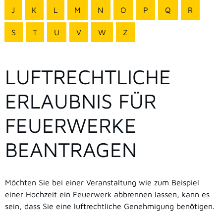
J
K
L
M
N
O
P
Q
R
S
T
U
V
W
Z
LUFTRECHTLICHE
ERLAUBNIS FÜR
FEUERWERKE
BEANTRAGEN
Möchten Sie bei einer Veranstaltung wie zum Beispiel
einer Hochzeit ein Feuerwerk abbrennen lassen, kann es
sein, dass Sie eine luftrechtliche Genehmigung benötigen.