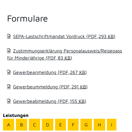
Formulare
SEPA-Lastschriftmandat Vordruck
(PDF,293
KB
)
Zustimmungserklärung Personalausweis/Reisepass
für Minderjährige
(PDF,83
KB
)
Gewerbeanmeldung
(PDF,267
KB
)
Gewerbeummeldung
(PDF,291
KB
)
Gewerbeabmeldung
(PDF,155
KB
)
Leistungen
A
B
C
D
E
F
G
H
I