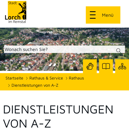
Menü
Zur
Zur
Site
Startseite
Rathaus & Service
Rathaus
Seite
Seite
dars
mit
mit
Dienstleistungen von A-Z
Gebärdensprach
Leichter
Sprache
DIENSTLEISTUNGEN
VON A-Z