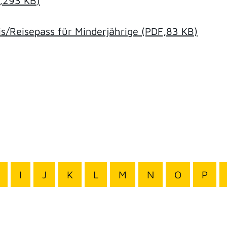
,293
KB
)
/Reisepass für Minderjährige
(PDF,83
KB
)
I
J
K
L
M
N
O
P