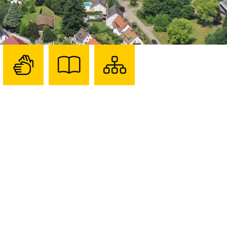
Zur
Zur
Sitemap
Seite
Seite
darstellen
mit
mit
Gebärdensprache
Leichter
Sprache