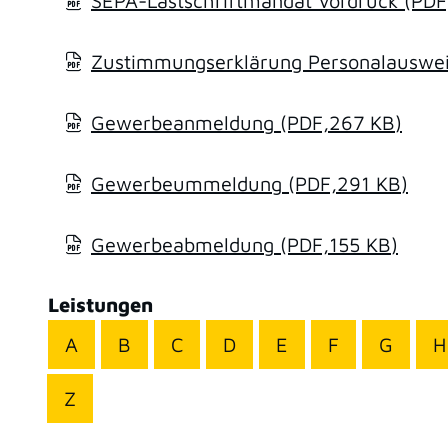
SEPA-Lastschriftmandat Vordruck
(PDF
Zustimmungserklärung Personalausweis
Gewerbeanmeldung
(PDF,267
KB
)
Gewerbeummeldung
(PDF,291
KB
)
Gewerbeabmeldung
(PDF,155
KB
)
Leistungen
A
B
C
D
E
F
G
H
Z