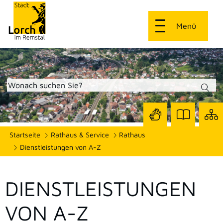
Menü
Zur
Zur
Site
Startseite
Rathaus & Service
Rathaus
Seite
Seite
dars
mit
mit
Dienstleistungen von A-Z
Gebärdensprach
Leichter
Sprache
DIENSTLEISTUNGEN
VON A-Z