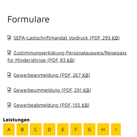
Formulare
SEPA-Lastschriftmandat Vordruck
(PDF,293
KB
)
Zustimmungserklärung Personalausweis/Reisepass
für Minderjährige
(PDF,83
KB
)
Gewerbeanmeldung
(PDF,267
KB
)
Gewerbeummeldung
(PDF,291
KB
)
Gewerbeabmeldung
(PDF,155
KB
)
Leistungen
A
B
C
D
E
F
G
H
I