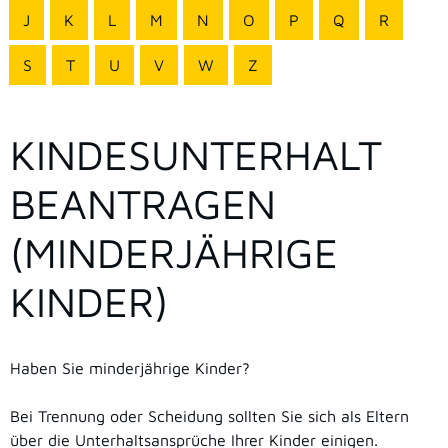
J
K
L
M
N
O
P
Q
R
S
T
U
V
W
Z
KINDESUNTERHALT
BEANTRAGEN
(MINDERJÄHRIGE
KINDER)
Haben Sie minderjährige Kinder?
Bei Trennung oder Scheidung sollten Sie sich als Eltern
über die Unterhaltsansprüche Ihrer Kinder einigen.