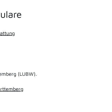
ulare
tattung
temberg (LUBW).
rttemberg