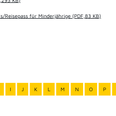
,293
KB
)
/Reisepass für Minderjährige
(PDF,83
KB
)
I
J
K
L
M
N
O
P