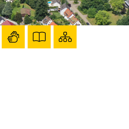
Zur
Zur
Sitemap
Seite
Seite
darstellen
mit
mit
Gebärdensprache
Leichter
Sprache