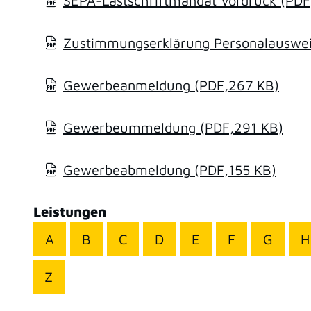
SEPA-Lastschriftmandat Vordruck
(PDF
Zustimmungserklärung Personalausweis
Gewerbeanmeldung
(PDF,267
KB
)
Gewerbeummeldung
(PDF,291
KB
)
Gewerbeabmeldung
(PDF,155
KB
)
Leistungen
A
B
C
D
E
F
G
H
Z