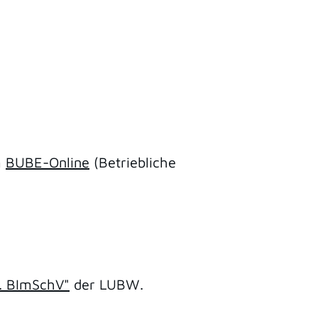
m
BUBE-Online
(Betriebliche
. BImSchV"
der LUBW.