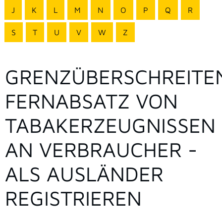
J
K
L
M
N
O
P
Q
R
S
T
U
V
W
Z
GRENZÜBERSCHREITE
FERNABSATZ VON
TABAKERZEUGNISSEN
AN VERBRAUCHER -
ALS AUSLÄNDER
REGISTRIEREN