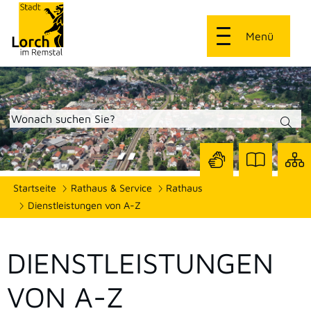
Menü
Zur
Zur
Site
Startseite
Rathaus & Service
Rathaus
Seite
Seite
dars
mit
mit
Dienstleistungen von A-Z
Gebärdensprach
Leichter
Sprache
DIENSTLEISTUNGEN
VON A-Z