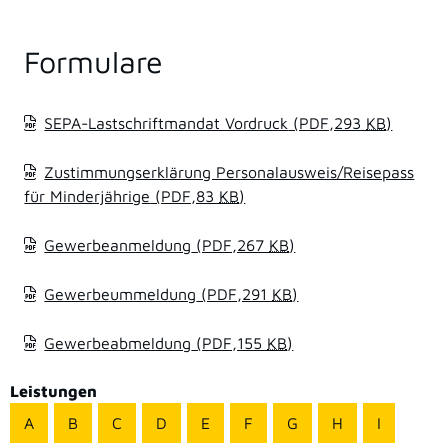
Formulare
SEPA-Lastschriftmandat Vordruck
(PDF,293
KB
)
Zustimmungserklärung Personalausweis/Reisepass
für Minderjährige
(PDF,83
KB
)
Gewerbeanmeldung
(PDF,267
KB
)
Gewerbeummeldung
(PDF,291
KB
)
Gewerbeabmeldung
(PDF,155
KB
)
Leistungen
A
B
C
D
E
F
G
H
I