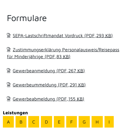
Formulare
SEPA-Lastschriftmandat Vordruck
(PDF,293
KB
)
Zustimmungserklärung Personalausweis/Reisepass
für Minderjährige
(PDF,83
KB
)
Gewerbeanmeldung
(PDF,267
KB
)
Gewerbeummeldung
(PDF,291
KB
)
Gewerbeabmeldung
(PDF,155
KB
)
Leistungen
A
B
C
D
E
F
G
H
I