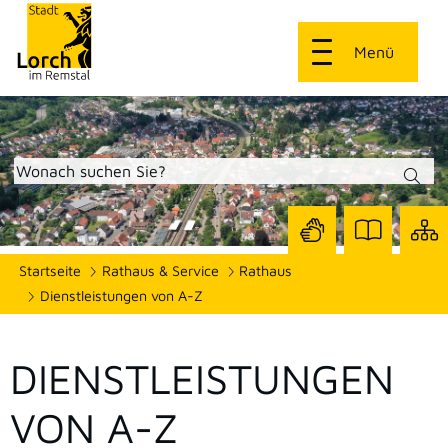
Menü
Zur
Zur
Site
Startseite
Rathaus & Service
Rathaus
Seite
Seite
dars
mit
mit
Dienstleistungen von A-Z
Gebärdensprach
Leichter
Sprache
DIENSTLEISTUNGEN
VON A-Z