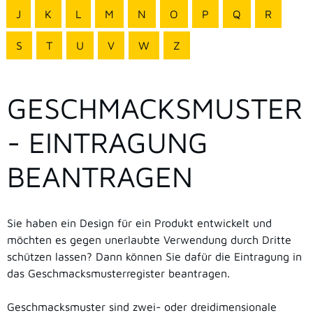
J
K
L
M
N
O
P
Q
R
S
T
U
V
W
Z
GESCHMACKSMUSTER
- EINTRAGUNG
BEANTRAGEN
Sie haben ein Design für ein Produkt entwickelt und
möchten es gegen unerlaubte Verwendung durch Dritte
schützen lassen? Dann können Sie dafür die Eintragung in
das Geschmacksmusterregister beantragen.
Geschmacksmuster sind zwei- oder dreidimensionale