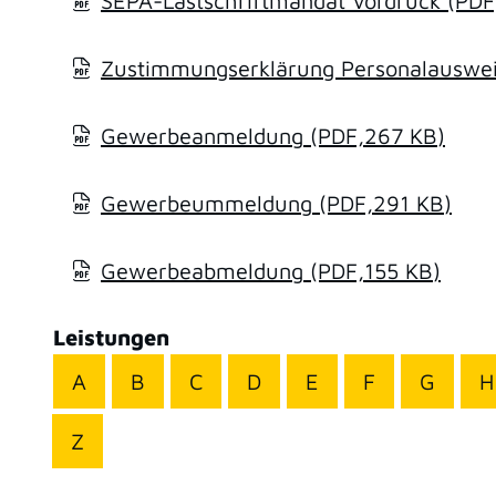
SEPA-Lastschriftmandat Vordruck
(PDF
Zustimmungserklärung Personalausweis
Gewerbeanmeldung
(PDF,267
KB
)
Gewerbeummeldung
(PDF,291
KB
)
Gewerbeabmeldung
(PDF,155
KB
)
Leistungen
A
B
C
D
E
F
G
H
Z