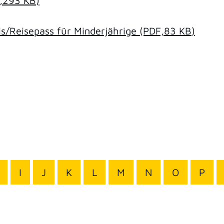
,293
KB
)
/Reisepass für Minderjährige
(PDF,83
KB
)
I
J
K
L
M
N
O
P