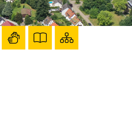
Zur
Zur
Sitemap
Seite
Seite
darstellen
mit
mit
Gebärdensprache
Leichter
Sprache