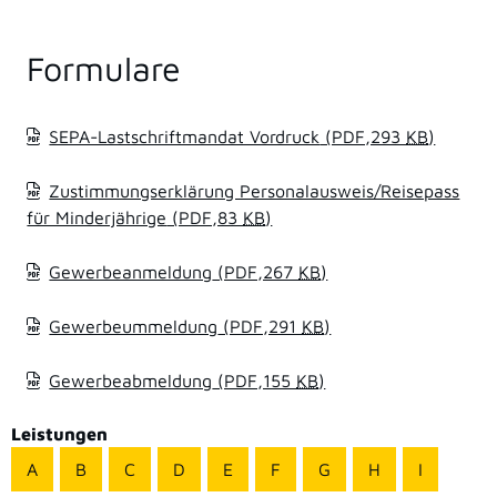
Formulare
SEPA-Lastschriftmandat Vordruck
(PDF,293
KB
)
Zustimmungserklärung Personalausweis/Reisepass
für Minderjährige
(PDF,83
KB
)
Gewerbeanmeldung
(PDF,267
KB
)
Gewerbeummeldung
(PDF,291
KB
)
Gewerbeabmeldung
(PDF,155
KB
)
Leistungen
A
B
C
D
E
F
G
H
I