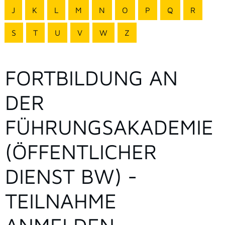
J
K
L
M
N
O
P
Q
R
S
T
U
V
W
Z
FORTBILDUNG AN
DER
FÜHRUNGSAKADEMIE
(ÖFFENTLICHER
DIENST BW) -
TEILNAHME