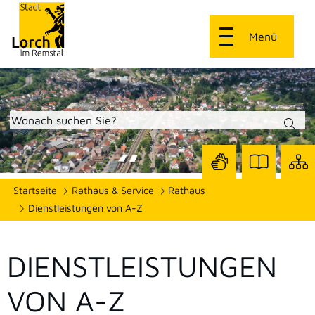
Menü
Zur
Zur
Site
Startseite
Rathaus & Service
Rathaus
Seite
Seite
dars
mit
mit
Dienstleistungen von A-Z
Gebärdensprach
Leichter
Sprache
DIENSTLEISTUNGEN
VON A-Z