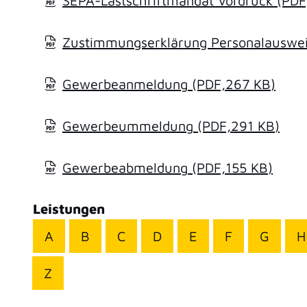
SEPA-Lastschriftmandat Vordruck
(PDF
Zustimmungserklärung Personalausweis
Gewerbeanmeldung
(PDF,267
KB
)
Gewerbeummeldung
(PDF,291
KB
)
Gewerbeabmeldung
(PDF,155
KB
)
Leistungen
A
B
C
D
E
F
G
H
Z