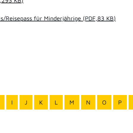
,293
KB
)
/Reisepass für Minderjährige
(PDF,83
KB
)
I
J
K
L
M
N
O
P