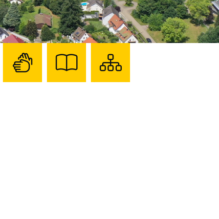
Zur
Zur
Sitemap
Seite
Seite
darstellen
mit
mit
Gebärdensprache
Leichter
Sprache