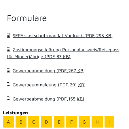
Formulare
SEPA-Lastschriftmandat Vordruck
(PDF,293
KB
)
Zustimmungserklärung Personalausweis/Reisepass
für Minderjährige
(PDF,83
KB
)
Gewerbeanmeldung
(PDF,267
KB
)
Gewerbeummeldung
(PDF,291
KB
)
Gewerbeabmeldung
(PDF,155
KB
)
Leistungen
A
B
C
D
E
F
G
H
I