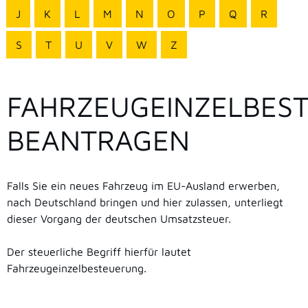
J
K
L
M
N
O
P
Q
R
S
T
U
V
W
Z
FAHRZEUGEINZELBES
BEANTRAGEN
Falls Sie ein neues Fahrzeug im EU-Ausland erwerben,
nach Deutschland bringen und hier zulassen, unterliegt
dieser Vorgang der deutschen Umsatzsteuer.
Der steuerliche Begriff hierfür lautet
Fahrzeugeinzelbesteuerung.