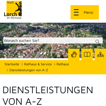
Menü
Zur
Zur
Site
Startseite
Rathaus & Service
Rathaus
Seite
Seite
dars
mit
mit
Dienstleistungen von A-Z
Gebärdensprach
Leichter
Sprache
DIENSTLEISTUNGEN
VON A-Z