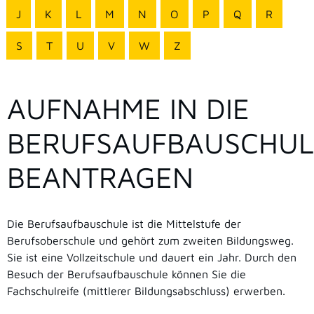
J
K
L
M
N
O
P
Q
R
S
T
U
V
W
Z
AUFNAHME IN DIE
BERUFSAUFBAUSCHUL
BEANTRAGEN
Die Berufsaufbauschule ist die Mittelstufe der
Berufsoberschule und gehört zum zweiten Bildungsweg.
Sie ist eine Vollzeitschule und dauert ein Jahr. Durch den
Besuch der Berufsaufbauschule können Sie die
Fachschulreife (mittlerer Bildungsabschluss) erwerben.