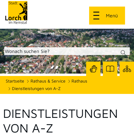
Menü
Zur
Zur
Site
Startseite
Rathaus & Service
Rathaus
Seite
Seite
dars
mit
mit
Dienstleistungen von A-Z
Gebärdensprach
Leichter
Sprache
DIENSTLEISTUNGEN
VON A-Z