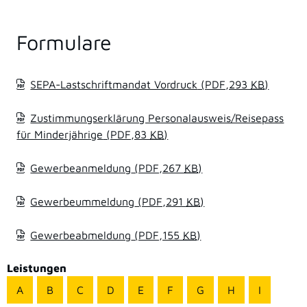
Formulare
SEPA-Lastschriftmandat Vordruck
(PDF,293
KB
)
Zustimmungserklärung Personalausweis/Reisepass
für Minderjährige
(PDF,83
KB
)
Gewerbeanmeldung
(PDF,267
KB
)
Gewerbeummeldung
(PDF,291
KB
)
Gewerbeabmeldung
(PDF,155
KB
)
Leistungen
A
B
C
D
E
F
G
H
I