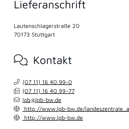
Lieferanschrift
Lautenschlagerstraße 20
70173
Stuttgart
Kontakt
(07
11) 16
40
99-0
(07
11) 16
40
99-77
lpb@lpb-bw.de
http://www.lpb-bw.de/landeszentrale_a
http://www.lpb-bw.de