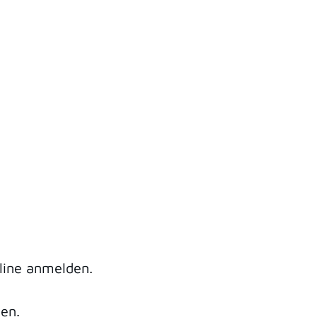
nline anmelden.
len.