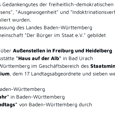
es Gedankengutes der freiheitlich-demokratische
nsens", "Ausgewogenheit" und "Indoktrinationsver
liert wurden.
fassung des Landes Baden-Württemberg
inschaft "Der Bürger im Staat e.V." gebildet
n über
Außenstellen in Freiburg und Heidelberg
sstätte
"Haus auf der Alb"
in Bad Urach
n-Württemberg im Geschäftsbereich des
Staatsmin
rium
, dem 17 Landtagsabgeordnete und sieben wei
Baden-Württemberg
Jahr"
in Baden-Württemberg
ndtags"
von Baden-Württemberg durch