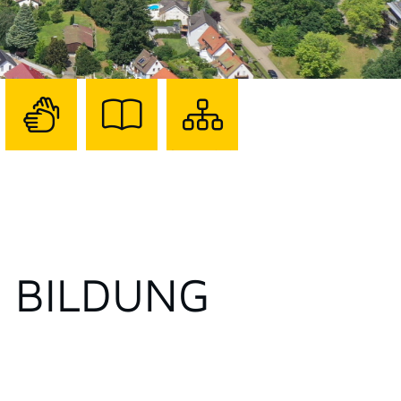
Zur
Zur
Sitemap
Seite
Seite
darstellen
mit
mit
Gebärdensprache
Leichter
Sprache
E BILDUNG