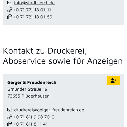
info@stadt-lorch.de
(0
71
72) 18
01-11
(0
71
72) 18
01-59
Kontakt zu Druckerei,
Aboservice sowie für Anzeigen
Geiger & Freudenreich
Gmünder Straße 19
73655
Plüderhausen
druckerei@geiger-freudenreich.de
(0
71
81) 9
98
70-0
(0
71
81) 8
11
41