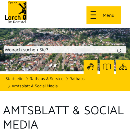
Menü
Zur
Zur
Site
Startseite
Rathaus & Service
Rathaus
Seite
Seite
dars
mit
mit
Amtsblatt & Social Media
Gebärdensprach
Leichter
Sprache
AMTSBLATT & SOCIAL
MEDIA