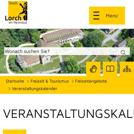
Menü
Zur
Zur
Site
Startseite
Freizeit & Tourismus
Freizeitangebote
Seite
Seite
dars
mit
mit
Veranstaltungskalender
Gebärdensprach
Leichter
Sprache
VERANSTALTUNGSKAL