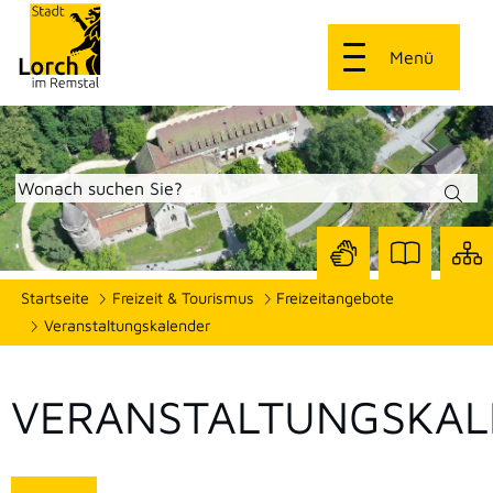
Menü
Zur
Zur
Site
Startseite
Freizeit & Tourismus
Freizeitangebote
Seite
Seite
dars
mit
mit
Veranstaltungskalender
Gebärdensprach
Leichter
Sprache
VERANSTALTUNGSKAL