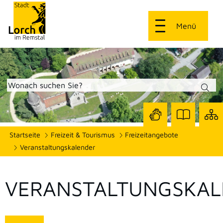
Menü
Zur
Zur
Site
Startseite
Freizeit & Tourismus
Freizeitangebote
Seite
Seite
dars
mit
mit
Veranstaltungskalender
Gebärdensprach
Leichter
Sprache
VERANSTALTUNGSKAL