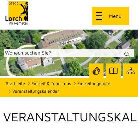
Menü
Zur
Zur
Site
Startseite
Freizeit & Tourismus
Freizeitangebote
Seite
Seite
dars
mit
mit
Veranstaltungskalender
Gebärdensprach
Leichter
Sprache
VERANSTALTUNGSKAL