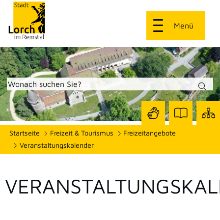
Menü
Zur
Zur
Site
Startseite
Freizeit & Tourismus
Freizeitangebote
Seite
Seite
dars
mit
mit
Veranstaltungskalender
Gebärdensprach
Leichter
Sprache
VERANSTALTUNGSKAL