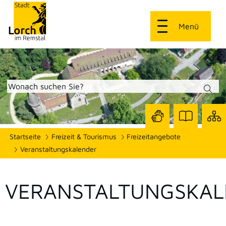
Menü
Zur
Zur
Site
Startseite
Freizeit & Tourismus
Freizeitangebote
Seite
Seite
dars
mit
mit
Veranstaltungskalender
Gebärdensprach
Leichter
Sprache
VERANSTALTUNGSKAL