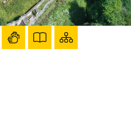
Zur
Zur
Sitemap
Seite
Seite
darstellen
mit
mit
Gebärdensprache
Leichter
Sprache