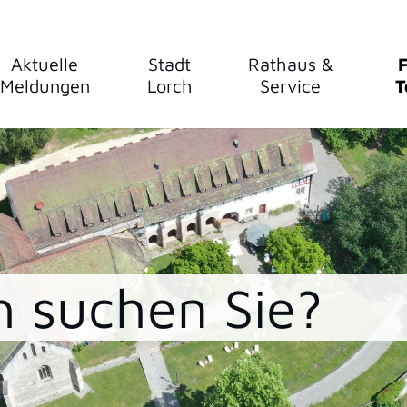
Aktuelle
Stadt
Rathaus &
F
Meldungen
Lorch
Service
T