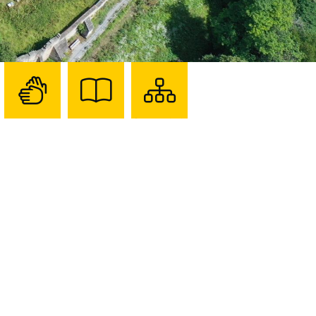
Zur
Zur
Sitemap
Seite
Seite
darstellen
mit
mit
Gebärdensprache
Leichter
Sprache