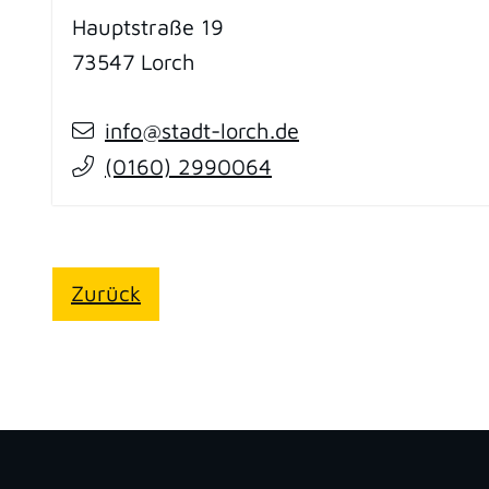
Hauptstraße 19
73547
Lorch
info@stadt-lorch.de
(01
60) 2
99
00
64
Zurück