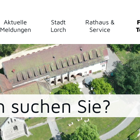
Aktuelle
Stadt
Rathaus &
F
Meldungen
Lorch
Service
T