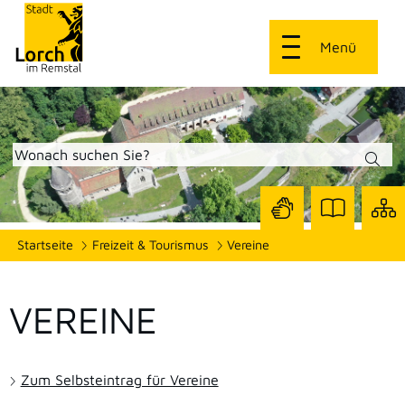
Menü
Zur
Zur
Site
Startseite
Freizeit & Tourismus
Vereine
Seite
Seite
dars
mit
mit
Gebärdensprach
Leichter
Sprache
VEREINE
Zum Selbsteintrag für Vereine