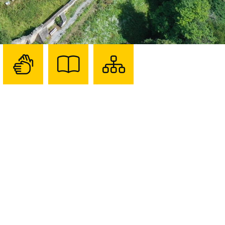
Zur
Zur
Sitemap
Seite
Seite
darstellen
mit
mit
Gebärdensprache
Leichter
Sprache