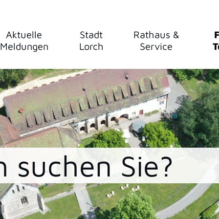
Aktuelle
Stadt
Rathaus &
F
Meldungen
Lorch
Service
T