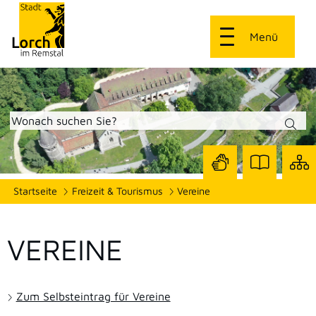
Menü
Zur
Zur
Site
Startseite
Freizeit & Tourismus
Vereine
Seite
Seite
dars
mit
mit
Gebärdensprach
Leichter
Sprache
VEREINE
Zum Selbsteintrag für Vereine