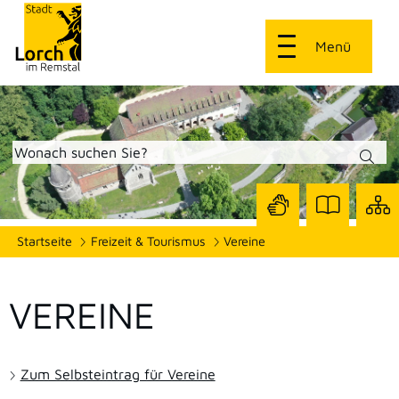
Menü
Zur
Zur
Site
Startseite
Freizeit & Tourismus
Vereine
Seite
Seite
dars
mit
mit
Gebärdensprach
Leichter
Sprache
VEREINE
Zum Selbsteintrag für Vereine