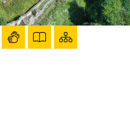
Zur
Zur
Sitemap
Seite
Seite
darstellen
mit
mit
Gebärdensprache
Leichter
Sprache