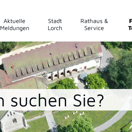
Aktuelle
Stadt
Rathaus &
F
Meldungen
Lorch
Service
T